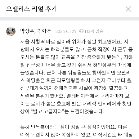
오펠리스 리얼 후기
이벤트 · 프로모션
오펠리스 리얼후기
오펠리스 소식
예비부
박상우, 김아름
2026-05-29
112명 읽음
서울 시청역 바로 앞이라 위치가 정말 최고였어요. 지
방에서 오시는 하객분들도 많고, 근처 직장에서 근무 중
오시는 분들도 많아 교통을 가장 중요하게 봤는데, 지하
철 접근성이 너무 좋고 찾기 쉬워서 첫인상부터 마음에
들었습니다. 근처 다른 웨딩홀들도 찾아봤지만 오펠리
스 웨딩홀은 최근 리모델링을 해서 그런지 로비부터 홀,
신부대기실까지 전체적으로 시설이 굉장히 깔끔하고
세련된 분위기였어요. 엘레베이터에서 내리자마자 보
이는 로비가 높은 층고에 밝은 대리석 인테리어라 첫인
상이 “밝고 고급지다”는 느낌이었습니다.
특히 단독홀이라는 점이 정말 큰 장점이었어요. 다른
예식과 겹치지 않아 복잡하지 않고, 예식시간도 타 웨딩