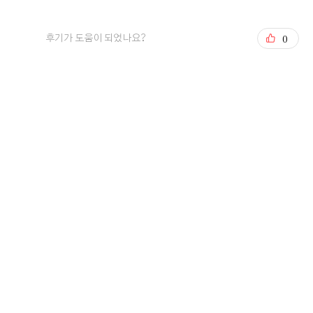
오펠리스 웨딩 고객님들께서
0
직접 작성해주신 소중한 후기입니다.
후기가 도움이 되었나요?
리얼 후기 쓰기
문동욱, 양형경
2026-08-05
5명 읽음
+4