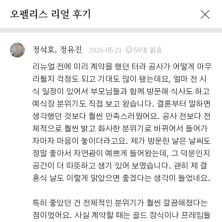
오펠리스 리얼 후기
이벤트 · 프로모션
오펠리스 리얼후기
오펠리스 소식
예비부
정석호, 정유진
2026-05-21
50명 읽음
리뉴얼 전에 미리 계약을 했던 터라 공사가 어떻게 마무
리될지 걱정도 되고 기대도 많이 됐는데요, 얼마 전 시
식 일정이 있어서 부모님들과 함께 방문해 식사도 하고
예식장 분위기도 직접 보고 왔습니다. 결론부터 말하면
생각했던 것보다 훨씬 만족스러웠어요. 공사 전보다 전
체적으로 훨씬 밝고 화사한 분위기로 바뀌어서 들어가
자마자 마음이 놓이더라고요. 제가 방문한 날은 날씨도
정말 좋아서 자연광이 예쁘게 들어왔는데, 그 덕분인지
공간이 더 따뜻하고 생기 있어 보였습니다. 괜히 제 결
혼식 날도 이렇게 맑았으면 좋겠다는 생각이 들었네요.
특히 좋았던 건 전체적인 분위기가 훨씬 깔끔해졌다는
점이었어요. 사실 계약할 때는 골드 장식이나 프레임들