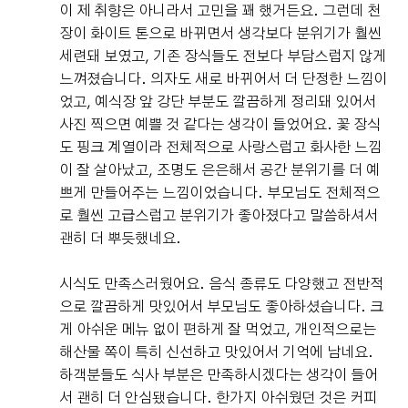
이 제 취향은 아니라서 고민을 꽤 했거든요. 그런데 천
장이 화이트 톤으로 바뀌면서 생각보다 분위기가 훨씬
세련돼 보였고, 기존 장식들도 전보다 부담스럽지 않게
느껴졌습니다. 의자도 새로 바뀌어서 더 단정한 느낌이
었고, 예식장 앞 강단 부분도 깔끔하게 정리돼 있어서
사진 찍으면 예쁠 것 같다는 생각이 들었어요. 꽃 장식
도 핑크 계열이라 전체적으로 사랑스럽고 화사한 느낌
이 잘 살아났고, 조명도 은은해서 공간 분위기를 더 예
쁘게 만들어주는 느낌이었습니다. 부모님도 전체적으
로 훨씬 고급스럽고 분위기가 좋아졌다고 말씀하셔서
괜히 더 뿌듯했네요.
시식도 만족스러웠어요. 음식 종류도 다양했고 전반적
으로 깔끔하게 맛있어서 부모님도 좋아하셨습니다. 크
게 아쉬운 메뉴 없이 편하게 잘 먹었고, 개인적으로는
해산물 쪽이 특히 신선하고 맛있어서 기억에 남네요.
하객분들도 식사 부분은 만족하시겠다는 생각이 들어
서 괜히 더 안심됐습니다. 한가지 아쉬웠던 것은 커피