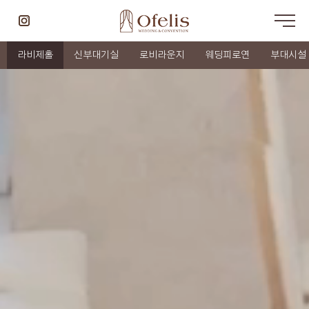
라비제홀
신부대기실
로비라운지
웨딩피로연
부대시설