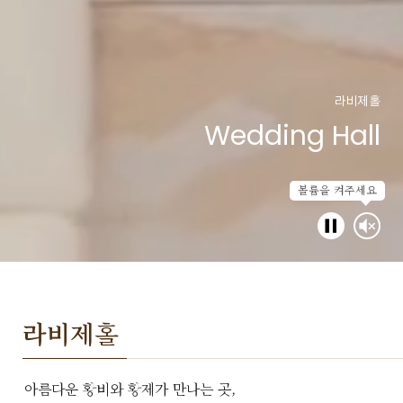
볼륨을 켜주세요
라비제
홀
아름다운 황비와 황제가 만나는 곳,