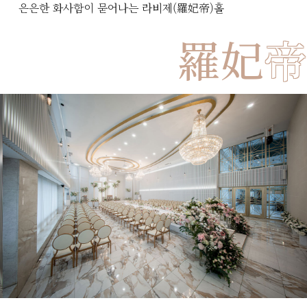
은은한 화사함이 묻어나는 라비제(羅妃帝)홀
羅妃
帝