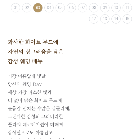
01
02
03
04
05
06
07
08
09
10
11
12
13
14
15
화사한 화이트 무드에
자연의 싱그러움을 담은
감성 웨딩 베뉴
가장 아름답게 빛날
당신의 웨딩 Day
세상 가장 따스한 빛과
티 없이 맑은 화이트 무드에
볼륨감 넘치는 수많은 샹들리에,
트렌디한 감성의 그리너리한
플라워 데코레이션이 더해져
상상만으로도 아름답고