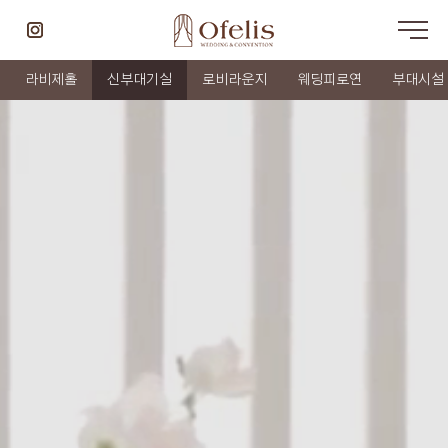
라비제홀
신부대기실
로비라운지
웨딩피로연
부대시설