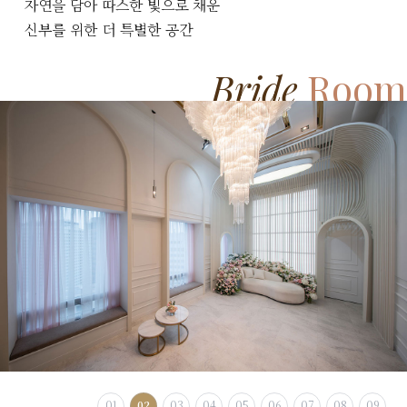
자연을 담아 따스한 빛으로 채운
신부를 위한 더 특별한 공간
Bride
Room
01
02
03
04
05
06
07
08
09