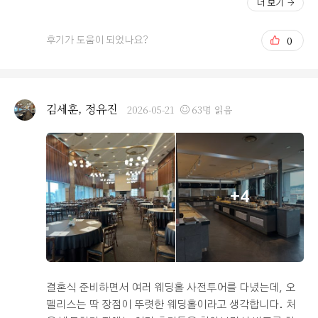
더 보기
너까지 손이 안 가는 메뉴가 없을 정도로 알차게 구성되어
지나는 시청역에서 도보 5분 정도로 가깝고, 하객 주차도 3
있었습니다. 특히 오픈 키친 형태라 음식을 계속해서 따뜻
시간을 기본으로 제공해주는 점이 큰 장점이라고 느껴졌습
0
후기가 도움이 되었나요?
하고 신선하게 채워주시는 모습이 보기 좋았습니다. 회나
니다. 단독홀인데 같은 층에 연회장도 있어서 이동 동선이
초밥 종류도 신선도가 뛰어났고, 고기류도 질기지 않고 간
편하고 무엇보다 20층에서 바라보는 서울 전경이 최고입니
이 딱 맞아서 남녀노소 호불호 없이 모두 맛있게 드실 수 있
다. 저희 예식일에 날씨가 화창하기를 정말 바라고 있어요.
는 퀄리티였습니다. 디저트와 과일 종류도 깔끔하게 마무
홀과 로비 모두 층고가 높아서 답답한 느낌 없이 개방감이
김세훈, 정유진
2026-05-21
63명 읽음
리하기 좋아서 식사 걱정은 완전히 덜어내게 되었습니다.
좋습니다. 그리고 고층이라서 엘리베이터 걱정을 조금 했
왜 밥펠리스라는 별명이 붙었는지 단번에 이해가 가더라고
었는데 속도가 엄청 빠르더라구요. 건물 1층에 카페도 있
요. 3. 총평 교통, 홀 분위기, 밥 어느 하나 빠지는 것 없이
어서 여러모로 하객분들이 편하게 이용하실 수 있을 것 같
완벽한 밸런스를 갖춘 웨딩홀입니다. 인생에 단 한 번뿐인
습니다. 처음 계약하러 갔을 때는 식장이 리뉴얼된 직후라
소중한 날을 오펠리스웨딩과 함께하게 되어 정말 기쁘고,
서 하객 의자가 갈색이었는데 시식하러 갔을 때 보니까 아
+4
예약실에서 꼼꼼하게 일정과 체크리스트를 챙겨주시는 덕
이보리색 의자로 교체되면서 꽃장식도 더 많아졌더라구요.
분에 차근차근 차질 없이 예식 준비를 마칠 수 있었습니다.
홀이 훨씬 더 밝고 화사해졌어요. 딱 홀 안으로 들어갔는데
밝고 화사한 분위기 속에서 맛있는 식사 대접을 고민하시
전반적으로 깔끔한 화이트톤에 생화 향이 솔솔 나서 특히
는 예비 부부님들께 오펠리스웨딩 적극 추천해 드립니다!
봄/여름이 잘 어울리는 식장이겠다라는 인상을 받았습니
후회 없는 선택이 되실 거예요.
다. 저희는 이용하지 않았습니다만 식장 바로 위층에 한복
및 메이크업샵이 있어서 동선 이모저모 품을 들이지 않고
결혼식 준비하면서 여러 웨딩홀 사전투어를 다녔는데, 오
혼주분들이 편안하게 준비하실 수 있다는 것도 장점이 될
펠리스는 딱 장점이 뚜렷한 웨딩홀이라고 생각합니다. 처