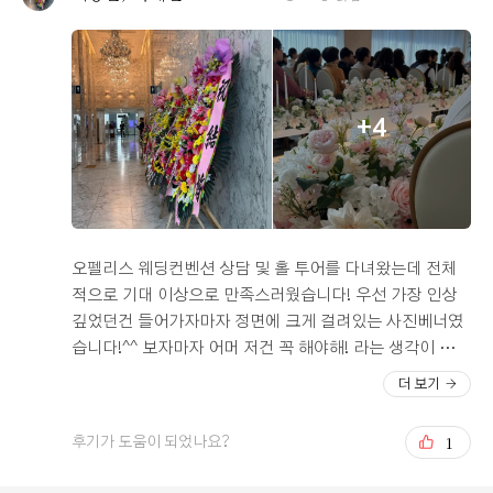
이용하시는 하객분들께도 주차 스트레스 없는 쾌적한 환경
을 제공할 수 있다는 점이 마음을 놓이게 했습니다. * **프
라이빗한 단독홀과 우아한 분위기:** 다른 예식팀의 하객
들과 섞이는 번잡한 예식보다는 저희 손님들에게만 온전히
집중할 수 있는 환경을 원했는데, 오펠리스는 단독홀로 운
+4
영되어 프라이빗하고 여유로운 예식 진행이 가능하다는 점
이 큰 메리트였습니다. 홀 내부의 층고가 높고, 샹들리에를
비롯한 화려한 조명 연출이 굉장히 세련되고 고급스러워서
본식 스냅 사진이 정말 예쁘게 나올 것 같습니다. 버진로드
도 단상이 적당히 높고 길이감이 있어서 신부 입장 시 우아
하고 경건한 분위기를 한껏 연출할 수 있을 것으로 기대됩
오펠리스 웨딩컨벤션 상담 및 홀 투어를 다녀왔는데 전체
니다. * **탁 트인 고층 뷰와 훌륭한 연회장 식사:** 하객
적으로 기대 이상으로 만족스러웠습니다! 우선 가장 인상
분들께 대접할 식사 공간과 퀄리티 역시 매우 중요한 고려
깊었던건 들어가자마자 정면에 크게 걸려있는 사진베너였
대상이었습니다. 오펠리스의 연회장은 22층 고층에 위치
습니다!^^ 보자마자 어머 저건 꼭 해야해! 라는 생각이 들었
해 있어서 서울 도심이 한눈에 내려다보이는 탁 트인 뷰를
고 덕분에 로비가 웅장해 보였던거 같습니다. 그리고 무엇
더 보기
자랑합니다. 창문 없이 답답한 일반적인 연회장들과는 확
보다 20층이라 뷰가 굉장히 좋았습니다. 층고도 높아 답답
실히 차별화되는 개방감이 훌륭했습니다. 식사 또한 뷔페
하지 않았고, 단독홀이라는 장점과, 연회장 동선이 좋아 하
1
후기가 도움이 되었나요?
음식의 가짓수가 다채롭고 신선도 등 퀄리티가 높다는 호
객분들을 잘 모실 수 있을거 같아 마음에 들었습니다. 최근
평이 많아, 귀한 주말 8월 마지막 날 시간을 내어 와주시는
리뉴얼되어 전체적인 인테리어가 과하지 않으면서도 세련