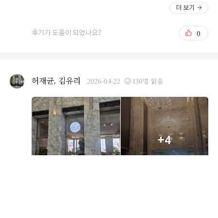
리고 연회장쪽에 신랑 신부 사진촬영하는 포토존도 있었는
객분들이 찾기 쉬워보였고 저또한 여기를 오면서 차막힘도
더 보기
데, 포토존도 진짜 예뻤어요ㅠㅠㅠ 꽃 가득하고 밝은 느낌
없어서 좋았습니다. 물론 출퇴근시간 고려하게 되면 막힐
의 포토존이라 진짜 예뻤습니다! 심지어 포토존에 있는 계
수는 있지만 제가 당시 갔을때는 막힘은 전혀 없었습니다.
0
후기가 도움이 되었나요?
단도 예뻐서 더더욱 맘에 들었어요ㅎㅎㅎ 너무나도 예쁜
홀도 전체적으로 화이트톤이였고 리모델링해서 더 밝아졌
오펠리스 웨딩홀 적극 추천입니다!
고 층고자체도 높아서 답답한 느낌이 없었습니다. 그리고
단독홀이라 예식장도 바로 찾을 수잇어서 더더욱 좋앗구
제일 이뻣던건 들어가자마자 크게 사진베너가 있어서 웅장
허재균, 김유리
2026-04-22
130명 읽음
해보였고 이뻣습니다.그리고 저는 개인적으로 제일 좋았던
건 20층이라 뷰가 좋았습니다.사실 바다 뷰가 더 좋긴하지
만 사실상 서울이니 뭐 그건 사람마다 생각할 차이라 생각
해서 저는 답답하게 밥먹기보다는 창밖으로 시내가 보였고
그게 더 좋앗고 밥먹기에도 분위기가 좋았습니다. 일단 공
+4
간도 좁은 공간이 아니게 느껴졋습니다. 뷰가 있다보니 답
답함보다는 넓어보엿고 공간 자체가 좁아보이는지 않앗습
니다. 시식하러 갔을때 대우 해주시는 모습도 고마웟고 친
철이 응대 해주시고 부담없이 먹게 해주셧습니다. 저는 시
식이 부담은 느껴졋지만 직원분들이 아주 친철하게 시식하
게 해주셧고 음식 고르기에도 편했습니다. 그리고 음식들
웨딩홀 투어를 하면서 중요하게 본 부분이 세 가지가 있었
이 딱딱 코너에 맞게 있던 부분이 만족햇습니다. 대부분 다
습니다. 첫째로는 하객들이 오시기 편한지, 둘째로는 주차