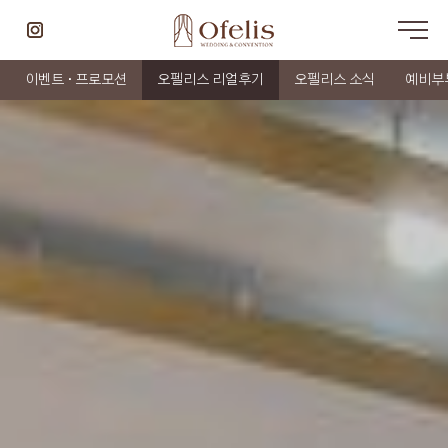
이벤트 · 프로모션
오펠리스 리얼후기
오펠리스 소식
예비부