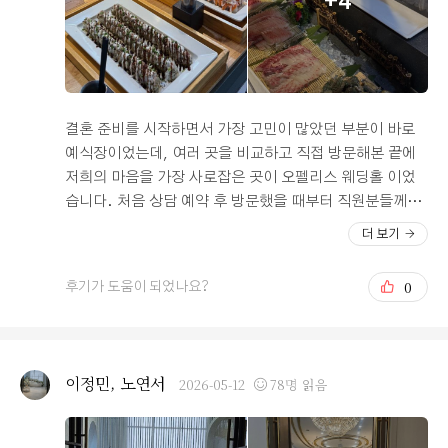
+4
유도하는 분위기가 아니라 예비부부 입장에서 현실적으로
안내해주시는 점이 좋았습니다. 특히 예식 시간 간격이나
연회장 이용 동선 등에 대한 설명을 들으면서 하객들이 불
편함 없이 이용할 수 있겠다는 생각이 들었습니다. 전체적
으로 시설, 위치, 서비스 부분이 균형 있게 만족스러워 최
종 계약까지 진행하게 되었습니다. 이후 진행한 시식에서
결혼 준비를 시작하면서 가장 고민이 많았던 부분이 바로
도 기대 이상으로 만족도가 높았습니다. 일단 음식 종류가
예식장이었는데, 여러 곳을 비교하고 직접 방문해본 끝에
다양하다는 점이 가장 좋았고 한식, 양식, 일식 등 메뉴 모
저희의 마음을 가장 사로잡은 곳이 오펠리스 웨딩홀 이었
두 전체적으로 깔끔한 맛이었습니다. 너무 자극적이지 않
습니다. 처음 상담 예약 후 방문했을 때부터 직원분들께서
으면서도 대중적으로 호불호 없이 즐길 수 있는 메뉴 구성
정말 친절하게 맞아주셨고, 예식을 처음 준비하는 예비부
더 보기
이어서 부모님이 특히 좋아하시더라구요ㅎㅎ 고기류 메뉴
부의 입장에서 궁금할 만한 부분들을 하나하나 세심하게
는 퍽퍽하지 않고 부드러운 편이었고, 샐러드나 디저트 종
설명해주셔서 첫인상부터 굉장히 좋았습니다. 홀을 직접
0
후기가 도움이 되었나요?
류도 정갈하게 준비되어 있었습니다. 음식이 비어 있는 자
보는 순간 왜 많은 분들이 추천하는지 바로 알겠더라고요.
리 없이 계속 빠르게 채워지는 점도 인상적이었습니다. 연
사진으로 봤을 때도 예쁘다고 생각했지만 실제로 보니 훨
회장 내부도 쾌적하고 테이블 간격이 넓은 편이라 복잡한
씬 더 웅장하고 고급스러운 분위기가 느껴졌습니다. 조명,
느낌도 못받았고, 직원분들이 수시로 정리와 안내를 도와
꽃 장식, 버진로드, 천장 디자인까지 전체적인 조화가 정말
이정민, 노연서
2026-05-12
78명 읽음
주셔서 전반적인 서비스 만족도가 좋았습니다. 예식 당일
아름다웠고, 과하게 화려하지 않으면서도 품격 있는 느낌
에도 하객분들이 식사 부분에서 좋은 이야기를 많이 해주
이 인상적이었습니다. 특히 신부 입장 순간 조명이 자연스
실 것 같아 기대가 됩니다. 계약 상담부터 시식까지 전체적
럽게 집중되는 연출이 너무 멋져서 ‘여기서 꼭 결혼하고 싶