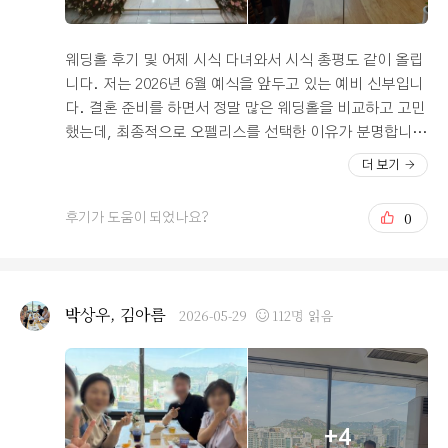
웨딩홀 후기 및 어제 시식 다녀와서 시식 총평도 같이 올립
니다. 저는 2026년 6월 예식을 앞두고 있는 예비 신부입니
다. 결혼 준비를 하면서 정말 많은 웨딩홀을 비교하고 고민
했는데, 최종적으로 오펠리스를 선택한 이유가 분명합니
다. 사실 저는 처음에 다른 웨딩홀을 계약했다가 계약금까
더 보기
지 포기하고 오펠리스를 선택했는데, 지금은 그 선택이 전
혀 아깝지 않을 정도로 만족하고 있습니다. 가장 먼저 말씀
0
후기가 도움이 되었나요?
드리고 싶은 부분은 직원분들의 친절함과 세심한 응대입니
다. 결혼 준비를 하다 보면 궁금한 점도 많고 요청사항도
계속 생기게 되는데, 문의를 드릴 때마다 항상 빠르고 친절
하게 답변해 주셨습니다. 전화든 카카오톡이든 피드백이
박상우, 김아름
2026-05-29
112명 읽음
정말 신속했고, 단순히 형식적으로 응대하는 것이 아니라
신랑·신부 입장에서 함께 고민하고 도와주신다는 느낌을
받았습니다. 준비 과정 내내 든든했고, 담당 직원분께 정말
감사한 마음입니다. 로비 역시 굉장히 만족스러웠습니다.
개인적으로 웨딩홀의 첫인상은 로비가 결정한다고 생각하
+4
는데, 들어서는 순간 호텔 로비 같은 웅장함과 고급스러움