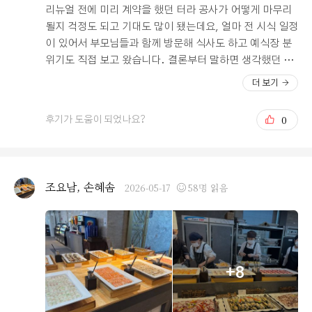
게 물어볼 수 있었고, 억지로 결정을 유도하는 분위기가 아
리뉴얼 전에 미리 계약을 했던 터라 공사가 어떻게 마무리
니라서 오히려 더 믿음이 갔어요. 사진은 처음 계약 당시
될지 걱정도 되고 기대도 많이 됐는데요, 얼마 전 시식 일정
리모델링이 진행 중이라 많지 않은 점은 조금 아쉬웠지만,
이 있어서 부모님들과 함께 방문해 식사도 하고 예식장 분
실제 공간을 눈으로 직접 확인하면서 납득이 됐습니다. 시
위기도 직접 보고 왔습니다. 결론부터 말하면 생각했던 것
식은 2~3달 전에 진행했는데 뷔페 종류도 다양하고 퀄리티
보다 훨씬 만족스러웠어요. 공사 전보다 전체적으로 훨씬
더 보기
도 좋았습니다. 솔직히 단체 뷔페라 크게 기대를 안 했는
밝고 화사한 분위기로 바뀌어서 들어가자마자 마음이 놓이
데, 생각보다 음식 수준이 괜찮아서 만족스러웠어요. 하객
더라고요. 제가 방문한 날은 날씨도 정말 좋아서 자연광이
0
후기가 도움이 되었나요?
분들께 대접하는 자리인 만큼 음식이 중요한데, 이 부분도
예쁘게 들어왔는데, 그 덕분인지 공간이 더 따뜻하고 생기
걱정 없을 것 같다는 생각이 들었습니다. 이 글을 보는 모
있어 보였습니다. 괜히 제 결혼식 날도 이렇게 맑았으면 좋
든 분들 행복한 결혼 생활 되시길 바랍니다.
겠다는 생각이 들었네요. 특히 좋았던 건 전체적인 분위기
가 훨씬 깔끔해졌다는 점이었어요. 사실 계약할 때는 골드
조요남, 손혜솜
2026-05-17
58명 읽음
장식이나 프레임들이 제 취향은 아니라서 고민을 꽤 했거
든요. 그런데 천장이 화이트 톤으로 바뀌면서 생각보다 분
위기가 훨씬 세련돼 보였고, 기존 장식들도 전보다 부담스
럽지 않게 느껴졌습니다. 의자도 새로 바뀌어서 더 단정한
느낌이었고, 예식장 앞 강단 부분도 깔끔하게 정리돼 있어
+8
서 사진 찍으면 예쁠 것 같다는 생각이 들었어요. 꽃 장식
도 핑크 계열이라 전체적으로 사랑스럽고 화사한 느낌이
잘 살아났고, 조명도 은은해서 공간 분위기를 더 예쁘게 만