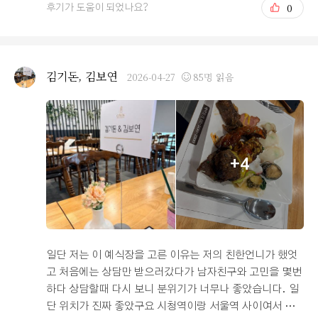
0
후기가 도움이 되었나요?
오펠리스에서 결혼식을 진행하게 되어 직접 식을 보게 되
데, 진짜 제가 딱 바랬던 홀이 였어요. 신부 대기실도 밝고
었는데, 전체적으로 밝고 화사한 분위기 속에서 예식이 진
흰색 쇼파에 꽃들도 있어서 예뻤고, 쇼파 외에 창가쪽에도
행되어 보기 좋았습니다. 자연스럽게 저희 미래 모습도 상
예쁜 긴 의자가 있어서 좋았습니다. 버진로드 길도 밝고 화
상해볼 수 있어서 더 의미 있게 느껴졌습니다. 다만 식장
사했는데 꽃향기 까지 엄청 나서 더 좋았습니다! 이번에 홀
김기돈, 김보연
2026-04-27
85명 읽음
자체가 아주 큰 편은 아니다 보니 시간대에 따라 하객이 몰
이 새로 리뉴얼 되었는데 정말 깔끔하고 예쁘더라구요!ㅎ
리면 조금 붐빌 수도 있겠다는 생각은 들었습니다. 그래도
ㅎㅎ 로비도 깔끔했고 무엇보다 예쁜 베너가 걸려있어서
전체적인 분위기와 운영 퀄리티는 충분히 만족스러웠고,
더 보기 좋고 예쁘더라구요!ㅎㅎㅎ 연회장을 봤을때도 아
깔끔하면서 밝은 분위기의 예식을 원하는 예비부부라면 좋
무래도 고층이다 보니 뷰도 너무 좋았고, 산도 보여서 너무
은 선택지가 될 것 같습니다.
좋았습니다! 예쁜 산 보며 식사하면 너무 좋겠다는 생각이
+4
들었었어요! 그리고 메뉴도 엄청 많고 다양해서 좋았습니
다! 음식 퀄리티도 너무 좋았고 내부에서 조리해주시는 분
들도 맛있게 음식 만들어주셔서 따뜻하게 음식 먹을 수 있
었어요! 심지어 맛까지 너무 맛있어서 더 좋았습니다ㅎㅎ
ㅎ 그리고 연회장 안에 대형 스크린이 있어서 식사하시면
서 보시기도 좋았고 탁자가 둥근 탁자여서 사람들 간에 이
일단 저는 이 예식장을 고른 이유는 저의 친한언니가 했엇
동하시기도 편하실 것 같다는 생각도 듭니다! 상담해주셨
고 처음에는 상담만 받으러갔다가 남자친구와 고민을 몇번
던 직원분들도 모두 친절하시고 하나하나 차분히 설명해주
하다 상담할때 다시 보니 분위기가 너무나 좋았습니다. 일
셔서 바로바로 이해되고 좋았어요! 정말 감사했습니다!! 그
단 위치가 진짜 좋았구요 시청역이랑 서울역 사이여서 하