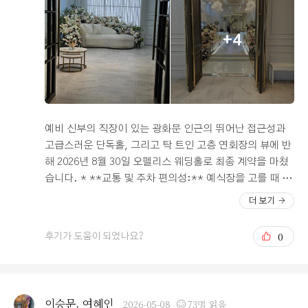
으로 만족스러운 경험이었고, 다시 상담때로 돌아간다 해
다’는 생각이 들 정도였어요. 하객 입장에서의 편의성도 만
도 무조건 오펠리스로 선택할거 같습니다 예식당일이 빨리
족스러웠습니다. 서울역과 가까워 지방에서 올라오시는 가
+4
왔으면 좋겠어요!!!!
족분들이나 대중교통을 이용하시는 하객분들도 편하게 방
문하실 수 있을 것 같았고, 주차나 이동 동선도 잘 구성되어
있어 복잡하지 않다는 점이 마음에 들었습니다. 시식도 함
께 진행했는데 음식 퀄리티가 기대 이상이었습니다. 종류
도 다양하고 맛도 전체적으로 깔끔해서 부모님께서도 만족
해하셨고, 하객분들 식사 만족도도 높을 것 같다는 확신이
예비 신부의 직장이 있는 광화문 인근의 뛰어난 접근성과
들었습니다. 홀 분위기, 교통, 음식, 상담 서비스까지 어느
고급스러운 단독홀, 그리고 탁 트인 고층 연회장의 뷰에 반
하나 아쉬운 부분이 없어서 고민 없이 계약하게 되었고, 저
해 2026년 8월 30일 오펠리스 웨딩홀로 최종 계약을 마쳤
희의 소중한 하루를 믿고 맡길 수 있는 곳이라는 생각이 들
습니다. * **교통 및 주차 편의성:** 예식장을 고를 때 가
었습니다. 예식장을 고민 중인 예비부부들에게 진심으로
장 중요하게 생각했던 부분 중 하나가 바로 교통이었습니
더 보기
추천드리고 싶은 웨딩홀입니다.
다. 저희는 8월 말 예식이라 늦여름의 더운 날씨에 하객분
들이 오시기 편해야 한다고 생각했습니다. 오펠리스는 시
0
후기가 도움이 되었나요?
청역과 서울역 등에서 접근성이 매우 뛰어나 대중교통 이
용이 편리합니다. 특히 예비 신부의 직장이 광화문 쪽에 있
어서 저희에게는 더욱 익숙하고 동선이 훌륭한 위치였습니
다. 주차 공간도 건물 내에 넉넉하게 마련되어 있어 자차를
이승문, 여혜인
2026-05-08
73명 읽음