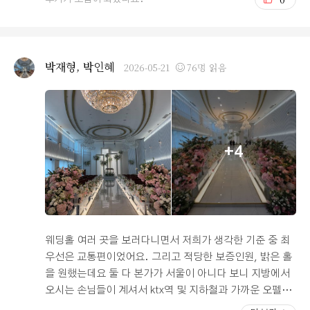
찮아요. 5. 위치는 서울역 도보 10분 내외로 가까운 편입니
게 생각했던 부분은 '위치 및 교통', '홀의 분위기', 그리고
다. 가는길에 웨딩홀 안내 가랜드 같은 것이 많이 없는 것
'식사'였습니다. 오펠리스웨딩은 시청역과 서울역 인근에
이 아쉽지만(도착해서 쯤엔 안내 간판이 있어서 알아보시
위치해 있어서 지방에서 올라오시는 하객분들이나 대중교
기 쉽습니다) 찾아가기 어렵지 않습니다. Ktx타고 오시는
통을 이용하시는 분들 모두 접근성이 정말 훌륭했습니다.
박재형, 박인혜
2026-05-21
76명 읽음
하객이 많거나 지방 손님이 많다면 추천합니다. 건물내 at
주차 공간도 넉넉해서 첫인상부터 마음에 들었습니다. 가
m기가 없는 점도 아쉽습니다. 다만 주변에 워낙 은행 본점
장 감탄했던 부분은 바로 홀 내부였습니다. 고층에 위치해
들이 많은터라 건물밖 앞뒤양옆에서 다양한 은행의 atm기
있어서 통창을 통해 들어오는 자연광과 탁 트인 도심 뷰가
를 만나보실 수 있습니다. 이용에 참고 하시면 좋을 듯 합
예술이더라고요. 천고가 높아서 답답한 느낌이 전혀 없고,
니다. 6. 총평: 서울역 근처의 밝은 예식장을 알아보고 있
버진로드와 생화 장식이 세련되게 어우러져서 아주 고급스
+4
으시다면 이곳을 추천하겠습니다. 홀자체는 작으나 채광이
러운 분위기를 자아냅니다. 로비 역시 넓고 쾌적해서 하객
좋고 인테리어가 예쁘며 연회장 포함 전체적인 부분을 생
분들이 붐비지 않고 편하게 대기하실 수 있을 것 같아 투어
각했을때 훨씬 괜찮다고 생각됩니다. 선택에 이 후기가 도
당일에 바로 계약을 결심하게 되었습니다. 상담해 주신 예
움이 됐기를 바라며 다들 만족스러운 계약 되시길 바랍니
약실 직원분들도 사소한 질문 하나하나 친절하고 전문적으
다. 감사합니다.
로 답변해 주셔서 신뢰가 팍팍 갔습니다. 2. 하객분들이 무
조건 칭찬할 만한 뷔페 (시식 후기) 최근에 기대를 안고 시
웨딩홀 여러 곳을 보러다니면서 저희가 생각한 기준 중 최
식을 다녀왔는데, 결론부터 말씀드리면 대만족이었습니다.
우선은 교통편이었어요. 그리고 적당한 보증인원, 밝은 홀
연회장 역시 통창으로 되어 있어 개방감이 훌륭했고, 테이
을 원했는데요 둘 다 본가가 서울이 아니다 보니 지방에서
블 간격이 넓어 동선이 아주 편했습니다. 음식 종류가 정말
오시는 손님들이 계셔서 ktx역 및 지하철과 가까운 오펠리
다양했는데 한식, 중식, 일식, 양식은 물론이고 디저트 코
스 웨딩컨벤션이 좋은 선택지였습니다. 1호선과 2호선이