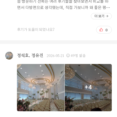
수 있겠습니다. 기존 혼주 대기공간이나 락커룸이 협소하
음 방문하기 전에는 여러 후기들을 찾아보면서 비교를 하
던 것 역시 폐백실 공간을 활용해서 보다 쾌적하게 개선되
면서 다방면으로 생각했는데, 직접 가보니까 왜 좋은 평가
어 웨딩홀에서 편의를 많이 생각해주시고 계시는구나 싶었
가 많은지 이해가 되는부분들이 많았습니다. 우선 웨딩홀
더 보기
습니다. 연회장 밥은 한식류가 가장 괜찮았습니다. 웨딩홀
의 위치가 정말 좋습니다. 서울역과 멀지 않고 교통이 편한
뷔페에서 가장 중요하게 생각하는 육회가 냉동 느낌 없이
위치라서 지방 하객분들이 많을 경우 편리하게 이용 가능
0
후기가 도움이 되었나요?
맛있었고 도가니탕 국물도 정말 좋았어요. 그리고 시식하
하고, 자차 이용 시에도 주차 지원이 잘 되어 있어서 좋았어
는 동안 마주친 모든 직원분들이 참 친절하게 응대해 주셔
요. 지방에서 오시는 어르신 하객분들이 많을 경우에는 웨
서 감사했습니다. 연회장 음료 디스펜서도 바깥에 있었던
딩홀의 교통 접근성이 정말 중요한데, 이 부분에서 확실히
걸로 기억하는데 연회장 안으로 들어오게 된 것도 만족스
메리트가 있다고 느꼈습니다. 홀 자체도 만족스러웠어요.
정석호, 정유진
2026-05-21
49명 읽음
럽습니다. 이제 얼마 안 남은 오펠리스에서의 본식이 기대
층고도 높은 데다 20층에 위치해 있어서 뷔페 통창 뷰가 굉
됩니다!
장히 좋고, 자연채광도 잘 들어와서 마음이 탁 트이는 기분
이 들었습니다. 웨딩홀 특성상 지하나 저층에 위치한 곳들
도 많은데, 오펠리스는 높은 층에서 탁 트인 뷰를 볼 수 있
다는 게 확실한 차별점인 것 같아요. 그리고 엘리베이터 속
+4
도도 빨라서 편리하겠다는 생각이 들었습니다. 또 단독홀
이라 다른 예식과 혼동될 일도 없어 보였고, 로비도 여유 있
게 쓸 수 있을 것 같았습니다. 계약 상담도 편한 분위기에
서 진행되었고, 예산도 합리적이라고 생각되어 당일 바로
계약하게 되었습니다. 상담 과정에서 궁금한 점들을 편하