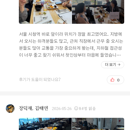
이 느껴졌습니다. 전체적으로 깔끔하고 세련된 분위기이
며, 엘리베이터도 충분히 운영되어 하객들이 이동하는 데
불편함이 없을 것 같았습니다. 예식홀인 가드너리는 처음
방문했을 때부터 마음을 사로잡았습니다. 화이트톤의 인테
리어와 풍성한 생화 장식이 너무 아름다웠고, 은은하게 퍼
서울 시청역 바로 앞이라 위치가 정말 최고였어요. 지방에
지는 꽃향기까지 더해져 정말 특별한 분위기를 만들어 주
서 오시는 하객분들도 많고, 근처 직장에서 근무 중 오시는
었습니다. 무엇보다 자연 채광이 정말 훌륭해서 밝고 화사
분들도 많아 교통을 가장 중요하게 봤는데, 지하철 접근성
한 느낌이 인상적이었습니다. 마치 디즈니 공주님의 결혼
이 너무 좋고 찾기 쉬워서 첫인상부터 마음에 들었습니다.
식을 연상시키는 공간이었고, 신부를 더욱 돋보이게 만들
근처 다른 웨딩홀들도 찾아봤지만 오펠리스 웨딩홀은 최근
더 보기
어 주는 홀이라는 생각이 들었습니다. 신부대기실이 바로
리모델링을 해서 그런지 로비부터 홀, 신부대기실까지 전
옆에 있어 동선도 매우 편리했고, 단독홀로 운영되어 같은
체적으로 시설이 굉장히 깔끔하고 세련된 분위기였어요.
0
후기가 도움이 되었나요?
시간대에 다른 예식과 겹치지 않는다는 점도 큰 장점이었
엘레베이터에서 내리자마자 보이는 로비가 높은 층고에 밝
습니다. 하객 입장에서도 복잡하지 않고 편하게 예식장을
은 대리석 인테리어라 첫인상이 “밝고 고급지다”는 느낌이
찾을 수 있을 것 같습니다. 식사 역시 기대 이상이었습니
었습니다. 특히 단독홀이라는 점이 정말 큰 장점이었어요.
다. 서울 시내 여러 웨딩홀과 컨벤션을 비교해 봤지만 음식
다른 예식과 겹치지 않아 복잡하지 않고, 예식시간도 타 웨
장덕재, 김태연
2026-05-26
84명 읽음
종류와 맛 모두 높은 수준이라고 느꼈습니다. 특히 20층에
딩홀보다 여유로운 80분이라 저희 하객분들만 여유롭게 이
위치한 연회장에서는 숭례문과 남산, 서울 시내 전경이 한
용할 수 있다는 점이 좋았습니다. 홀 자체도 층고가 높아서
눈에 내려다보여 식사와 함께 멋진 전망까지 즐길 수 있었
답답한 느낌이 전혀 없고 밝고 개방감 있는 분위기라 실제