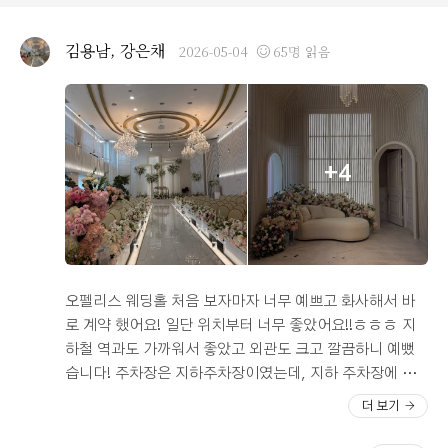
분들께 만족스러운 식사를 대접할 수 있을 것이라는 확신
되어졌고, 조명 연출과 버진로드 분위기가 잘 어우러져 실
이 들었습니다. * **친절하고 전문적인 상담 및 합리적인
제 예식이 진행되면 더욱 분위기 있고 감동적인 시간이 될
김용남, 강은채
2026-05-04
65명 읽음
견적:** 투어 및 상담을 진행해 주신 예약실 직원분들의
것 같았습니다. 특히 꽃장식과 천장 구조가 조화를 잘 이루
전문적이고 친절한 응대도 계약을 최종 결심하는 데 큰 역
고 있어서 사진이나 영상 촬영 시에도 정말 예쁘게 나올 것
할을 했습니다. 저희가 궁금해하는 세세한 예식 진행 부분
같다는 생각이 들었습니다. 웨딩홀 자체가 너무 화려하거
들까지 놓치지 않고 꼼꼼하게 설명해 주셨습니다. 무엇보
나 부담스러운 느낌보다는 깔끔하면서도 우아한 분위기라
다 저희의 예식 일정에 맞춘 합리적인 견적과 당일 계약 서
오래 지나도 촌스럽지 않은 스타일이라는 점도 마음에 들
+4
비스 혜택까지 친절하게 조율해 주셔서 정말 기분 좋게 마
었습니다! 상담 과정 역시 매우 만족스러웠습니다. 보통 웨
무리했습니다. 홀 컨디션, 교통 위치, 연회장 식사, 서비스
딩홀 상담은 정신없고 빠르게 진행되는 경우가 많았는데,
등 모든 면에서 육각형에 가까운 밸런스 좋은 웨딩홀입니
오펠리스는 비교적 차분한 분위기에서 설명을 들을 수 있
다. 서울 중심부에서 가성비와 퀄리티를 모두 잡은 쾌적한
어서 좋았습니다. 식 진행 순서, 하객 동선, 신부대기실, 주
예식장을 찾으신다면 오펠리스 웨딩홀을 적극적으로 추천
차 공간, 식사 구성 등 실제 예식을 준비하면서 중요하게 생
해 드리고 싶습니다!
각하는 부분들을 자세하게 안내해주셔서 신뢰가 갔습니다.
오펠리스 웨딩홀 처음 보자마자 너무 예쁘고 화사해서 바
직원분들께서도 친절하게 응대해주셨고, 무리하게 계약을
로 계약 했어요! 일단 위치부터 너무 좋았어요!!ㅎㅎㅎ 지
유도하는 분위기가 아니라 편하게 비교하고 고민할 수 있
하철 역과도 가까워서 좋았고 외관도 크고 깔끔하니 예뻤
었습니다. 또한 시식날 음식 퀄리티 역시 기대 이상으로 만
습니다! 주차장은 지하주차장이였는데, 지하 주차장에 주
족스러웠습니다. 전체적인 메뉴 구성도 알차고 담음새도
차공간도 많았고 무엇보다 무료 주차 시간도 3시간 까지 지
더 보기
깔끔했고 소문대로 맛도 좋은 편이라 하객분들도 충분히
원 가능하니 주차 걱정 없겠다는 생각에 더더욱이 마음에
만족하실 수 있을 것 같았습니다. 어쩌다보니 최근 지인이
들었어요! 홀은 제가 밝고 화사하고 예쁜홀을 찾고 있었는