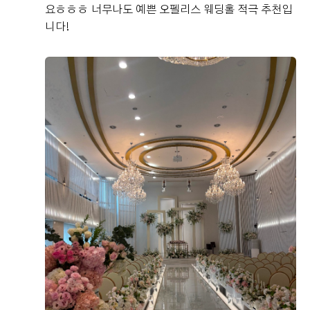
요ㅎㅎㅎ 너무나도 예쁜 오펠리스 웨딩홀 적극 추천입
니다!