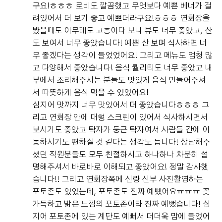
구요!ㅎㅎㅎ 로비도 깔끔했고 무엇보다 예쁜 베너가 걸
려있어서 더 보기 좋고 예쁘더라구요!ㅎㅎㅎ 연회장을
봤을때도 아무래도 고층이다 보니 뷰도 너무 좋았고, 산
도 보여서 너무 좋았습니다! 예쁜 산 보며 식사하면 너
무 좋겠다는 생각이 들었었어요! 그리고 메뉴도 엄청 많
고 다양해서 좋았습니다! 음식 퀄리티도 너무 좋았고 내
부에서 조리해주시는 분들도 맛있게 음식 만들어주셔
서 따뜻하게 음식 먹을 수 있었어요!
심지어 맛까지 너무 맛있어서 더 좋았습니다ㅎㅎㅎ 그
리고 연회장 안에 대형 스크린이 있어서 식사하시면서
보시기도 좋았고 탁자가 둥근 탁자여서 사람들 간에 이
동하시기도 편하실 것 같다는 생각도 듭니다! 상담해주
셨던 직원분들도 모두 친절하시고 하나하나 차분히 설
명해주셔서 바로바로 이해되고 좋았어요! 정말 감사했
습니다!! 그리고 연회장쪽에 신랑 신부 사진촬영하는
포토존도 있었는데, 포토존도 진짜 예뻤어요ㅠㅠㅠ 꽃
가득하고 밝은 느낌의 포토존이라 진짜 예뻤습니다! 심
지어 포토존에 있는 계단도 예뻐서 더더욱 맘에 들었어