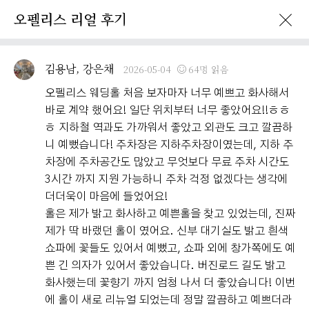
오펠리스 리얼 후기
이벤트 · 프로모션
오펠리스 리얼후기
오펠리스 소식
예비부
김용남, 강은채
2026-05-04
64명 읽음
오펠리스 웨딩홀 처음 보자마자 너무 예쁘고 화사해서
바로 계약 했어요! 일단 위치부터 너무 좋았어요!!ㅎㅎ
ㅎ 지하철 역과도 가까워서 좋았고 외관도 크고 깔끔하
니 예뻤습니다! 주차장은 지하주차장이였는데, 지하 주
차장에 주차공간도 많았고 무엇보다 무료 주차 시간도
3시간 까지 지원 가능하니 주차 걱정 없겠다는 생각에
더더욱이 마음에 들었어요!
홀은 제가 밝고 화사하고 예쁜홀을 찾고 있었는데, 진짜
제가 딱 바랬던 홀이 였어요. 신부 대기실도 밝고 흰색
쇼파에 꽃들도 있어서 예뻤고, 쇼파 외에 창가쪽에도 예
쁜 긴 의자가 있어서 좋았습니다. 버진로드 길도 밝고
화사했는데 꽃향기 까지 엄청 나서 더 좋았습니다! 이번
에 홀이 새로 리뉴얼 되었는데 정말 깔끔하고 예쁘더라