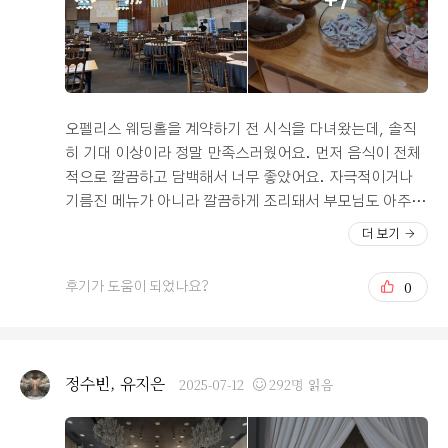
+7
오펠리스 웨딩홀을 계약하기 전 시식을 다녀왔는데, 솔직
히 기대 이상이라 정말 만족스러웠어요. 먼저 음식이 전체
적으로 깔끔하고 담백해서 너무 좋았어요. 자극적이거나
기름진 메뉴가 아니라 깔끔하게 조리돼서 부모님도 아주
좋아하셨답니다. 특히 마음에 들었던 건 한식 메뉴가 정말
더 보기
풍성했다는 점이에요. 갈비찜, 잡채, 전 등 하객들이 가장
선호할 만한 메뉴들이 다양하게 준비돼 있어서 연세 있으
0
후기가 도움이 되었나요?
신 어르신들이 드시기에 딱 좋겠더라고요.뷔페 스타일이라
한식 외에도 샐러드, 연어, 스테이크 등 고급스러운 메뉴가
다양했지만, 그래도 한식이 많아 더 마음이 놓였어요. 디저
트와 과일도 깔끔하고 종류가 넉넉해 식사 마무리까지 기
정수빈, 유지은
2025-07-12
292명 읽음
분 좋게 할 수 있었어요.그리고 오펠리스 웨딩홀은 뷰가 정
말 훌륭했어요. 예식장 안에서 북한산이 한눈에 내려다보
이는데, 그 전망 덕분에 하객분들도 도시 속에서 잠시 여유