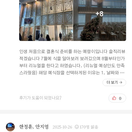
세팅과 조용한 분위기가 인상적이었어요. 직원분이 메뉴와
위치를 설명해주시고, 피드백 용지도 나눠주셔서 각 코너
+8
별로 맛과 구성을 평가할 수 있었어요. 가을 시즌이라 소갈
비찜과 따뜻한 탕류가 중심으로 구성되어 있었는데요. 전
체적으로 음식 온도가 잘 유지되어 맛있게 즐길 수 있었어
요. 다만 조금 더 따뜻하게 유지되면 좋겠다는 생각은 들었
어요. 그래도 웨딩홀 뷔페 중에서도 손꼽히게 맛있어서 전
반적으로 만족했답니다. 부모님께서도 “예식 때 손님들도
인생 처음으로 결혼식 준비를 하는 예랑이입니다 솔직리뷰
만족하실 것 같다”며 칭찬해주셨어요. 디저트 코너의 케이
적겠습니다 7월에 식을 알아보러 보러갔으며 8월부터인가
크와 과일도 깔끔하게 마무리되어 좋았답니다. 시식을 통
부터 리뉴얼을 한다고 하였습니다. (리뉴얼 예상안도 만족
해 단순히 맛만 보는 것이 아니라 예식 당일의 음식 동선과
스라웠음) 해당 예식장을 선택하게된 이유는 1. 날짜와 시
분위기를 미리 체험할 수 있어 정말 도움이 되었어요. 예식
간이 알아본곳중에 좋았음 2. 장소가 서울중심지라 선택함
더 보기
홀 분위기부터 음식, 서비스까지 꼼꼼히 챙기는 분들께 오
3.식 이용시간과(1시간20분) 단독홀 그리고 주차장 3시간
펠리스 시식은 추천드리고 싶어요. 실제 사용자의 입장에
이용권 4. 식사 리뷰가 대체로 좋았음 5. 결정적으로 금액
0
후기가 도움이 되었나요?
서 신경 써야 할 부분을 미리 체크하려는 신부님들께도 좋
이 예산에 들어옴 해당이유들로 계약을 당일에 하였습니다
은 예행연습이 될 것 같아요.
그리고 그저께 시식을 하고왔는데, 식사는 엄청 맛있다는
아니구요 먹을만 하네~이정도 인듯 합니다 장점은 깔끔하
고, 뷰가 좋습니다 단점은 음식이 전체적으로 좀 차다 그리
한정훈, 안지영
2025-10-26
170명 읽음
고 분식튀김메뉴들이 있는데 떡볶이는 없다!? 지극히 저의