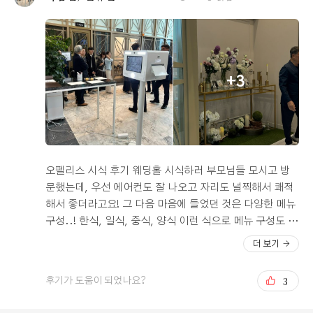
겹칠 일이 없어 하객들이 온전히 저희 결혼식에만 집중해
축하해주실 수 있을 것 같았어요. 사진도 조명이 좋아서 따
로 조명 걱정 없이 자연스럽게 잘 나왔고, 상담사님이 굉장
히 유쾌하고 세심하게 챙겨주셔서 준비 과정이 전혀 부담
스럽지 않고, 예산에 맞게 다양한 패키지로 조율할 수 있어
+3
서 비용적인 부담도 적었어요. 결혼 준비 과정이 순조롭게
진행될 수 있었던 건 오펠리스 웨딩홀 덕분이라 해도 과언
이 아니에요. 저처럼 결혼 준비로 고민이 많으시다면 오펠
리스 웨딩홀을 자신 있게 추천드려요! 정말 후회 없는 선택
이 될 거예요.
오펠리스 시식 후기 웨딩홀 시식하러 부모님들 모시고 방
문했는데, 우선 에어컨도 잘 나오고 자리도 널찍해서 쾌적
해서 좋더라고요! 그 다음 마음에 들었던 것은 다양한 메뉴
구성..! 한식, 일식, 중식, 양식 이런 식으로 메뉴 구성도 다
양하고, 시리얼이나 과일, 케이크 같은 디저트 메뉴도 다양
더 보기
하게 준비되어 있어서 만족스러웠어요. 연회장 2개를 두고
중간에 메뉴들이 준비되어 있기 때문에 동선상으로도 편리
3
후기가 도움이 되었나요?
할 것 같다는 생각이 들었습니다. 연회장에서는 곳곳에 대
형 스크린으로 예식장 상황을 중개해 주고 있어서, 먼저 식