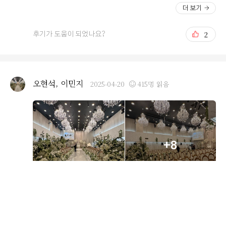
보면서 드실 수 있을 것 같습니다 전체적인 음식의 간은 정
더 보기
갈하고 깔끔해서 제 입맛에는 잘 맞았고 꼬리곰탕이나 초
밥 회 샐러드 중식 요리들이 기억에 남습니다 제가 시식했
2
후기가 도움이 되었나요?
던 시간대는 오전이라 첫 음식이었는데 그래서인지 더 따
뜻하고 맛있게 느껴졌습니다 ㅎㅎㅎㅎ ^^ 모밀이나 국수
도 여름에는 인기가 많은 메뉴가 될 것 같습니다 접객해주
시는 직원분도 참 친절했고 음료를 밖에서 가져와야하는
오현석, 이민지
2025-04-20
415명 읽음
점은 조금 아쉽지만 1층에 카페도 많고 다른 음료도 연회장
입구에 있어서 크게 불편하지는 않을 것 같아요 예비신랑
의견은 고기 메뉴가 더 많았으면 하는 정도고 부모님이나
저는 전반적으로 다 만족스러운 식사였어요 당일에도 지금
시식했던 것처럼 따뜻하고 정갈한 음식이기를 바래봅니다
+8
ㅎㅎ 사실 밥으로 유명하다는 식장에서 먹은 뷔페들도 제
입맛에는 그저 그랬거든요 저는 오펠리스가 오히려 더 마
음에 들었는데 이 부분은 사람마다 취향이 갈릴 수 있으니
손님으로도 와보시고, 시식도 해보시면서 의견 접수해보시
면 될 것 같습니다 보증인원이 넘을 경우에도 일부는 해결
가능하도록 넉넉하게 준비해주신다고 하니 참고해서 계약
다음달 예식 예정으로 이번주에 시식을 다녀왔습니다. 사
하세요~!!
정상 작년 7월 계약할 당시 남자친구가 같이 동행하지 못했