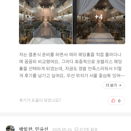
를 느끼실 수 있을 것 같았어요. 부모님도 “지방에서 오시
는 분들이 이렇게 뷰도 보고 좋겠다”고 흐뭇해하셨답니다.
+4
오펠리스는 깔끔한 음식, 다양한 한식, 멋진 전망까지 다
갖춘 곳이라 진심으로 추천드리고 싶어요!
저는 결혼식 준비를 하면서 여러 웨딩홀을 직접 돌아다니
며 꼼꼼히 비교했어요. 그러다 최종적으로 오펠리스 웨딩
홀을 선택하게 되었는데, 지금도 정말 만족스러워서 이렇
게 후기를 남기고 싶어요. 우선 위치가 서울 중심에 있어서
대중교통으로 오기에도 너무 좋고, 지방에서 올라오신 하
더 보기
객분들도 길 찾기 어렵지 않아 편리했어요. 웨딩홀 내부는
모던하고 고급스러운 인테리어로 되어 있고, 층고가 높아
0
후기가 도움이 되었나요?
서 웅장하고 탁 트인 느낌이 들어 훨씬 더 예식이 특별하게
느껴졌답니다. 특히 예식장 안에서 북한산 뷰가 보여 멀리
서 오신 하객분들도 도심 속에서 색다른 풍경을 즐기실 수
있었어요. 또 오펠리스 웨딩홀은 단독홀이라 다른 예식과
박힘찬, 민유선
2025-05-26
373명 읽음