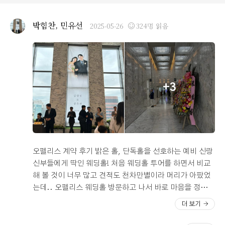
사하러 오신 하객분들께도 결혼식 장면을 보여드릴 수 있
어서 좋을 것 같습니다. 오펠리스의 가장 큰 장점은 바로
박힘찬, 민유선
2025-05-26
324명 읽음
남산뷰..! 대형 연회장 쪽에서 한쪽 측면이 전부 통유리로
되어 있는데 남산이 한 눈에 들어오고 뷰가 탁 트여있어서
아주 좋았어요. 뷰 맛집 오펠리스다웠습니다. ㅎㅎ 전반적
으로 연회장도 깔끔하고, 무엇보다 안내하고 도와주시는
직원분들이 다들 친절하셔서 기분 좋게 식사하고 왔습니다
+3
추천합니다!
오펠리스 계약 후기 밝은 홀, 단독홀을 선호하는 예비 신랑
신부들에게 딱인 웨딩홀! 처음 웨딩홀 투어를 하면서 비교
해 볼 것이 너무 많고 견적도 천차만별이라 머리가 아팠었
는데.. 오펠리스 웨딩홀 방문하고 나서 바로 마음을 정할
수 있었어요! 상담 실장님도 매우 친절하시고, 웨딩홀 전반
더 보기
적으로 햇빛이 잘 들고 전망이 좋아서 탁 트여 보이는 게 마
음에 들었답니다. 저는 강경실크파라 어두운 홀보다는 밝