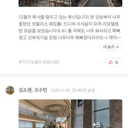
12월의 예식을 앞두고 있는 예신입니다! 첫 인상부터 너무
좋았던 오펠리스 웨딩홀! 드디어 시식날이 되어 리모델링
한 모습을 보았습니다ㅎㅎ! 홀 자체도 너무 화사하고 예뻐
졌고 신부대기실 또한 너무너무 예뻐졌더라구요~! 계약할
당시에도 예뻤는데 그때보다 훨씬 더 좋아졌습니다!! 20층
더 보기
이라 고층 뷰도 좋을 뿐만 아니라, 층고가 높아서 시야가 탁
트여 답답하지 않았어요. 그리고 들어가자 마자 있는 사진
0
후기가 도움이 되었나요?
배너가 단연 앞도적이었습니다. 높은 층고에 걸려 있는 웨
딩 사진 배너는 오펠리스를 선택했던 이유중에 하나였어
요. 홀이 약간 작진 않을까 걱정이 되었었는데, 의자 수도
많고 하객들이 충분히 많이 들어오실 수 있는 공간이라 걱
김소원, 오수민
2025-11-08
185명 읽음
정을 덜어내고 올 수 있었습니다. 밝고 화사한 웨딩홀을 찾
으신다면 오펠리스 웨딩홀을 강력하게 추천할 수 있습니
다. 아 그리고 시식을 한 후기를 남겨드리자면, 음식에 군
더더기가 없습니다. 모든 간이 적당하고, 특히 회와 해산물
코너가 엄청 신선하고 종류가 많아서 좋았습니다. 음식 종
+5
류가 많고 쓸데없는 메뉴 없이 알찬 구성으로 이루어져 있