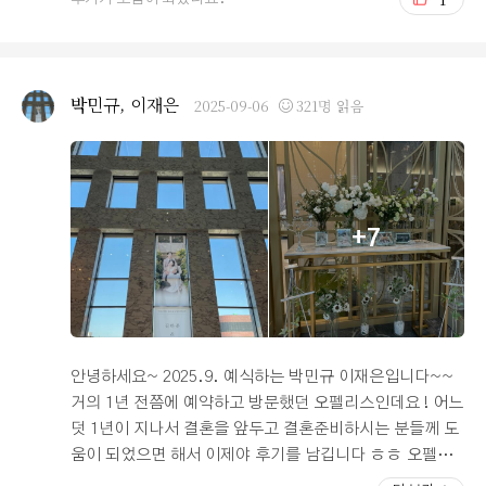
차대수가 500대로 넉넉해서 마음에 들었습니다. 또 제가
계약을 진행했을 당시엔 리뉴얼 전이었지만 밝은 홀의 분
위기는 그대로라고 전달 받았어요. 그래서 계약을 진행하
게 되었습니다. 상담하시는 직원 분이 친절하고 본인의 결
박민규, 이재은
2025-09-06
321명 읽음
혼식처럼 신경써주는 부분이 마음에 들었습니다. 리뉴얼이
어떻게 진행될지 불확실한 부분이 있었으나 리뉴얼이 완료
된 후에 다시 가보니 예쁘게 변한 모습이 마음에 들었습니
다. 사실 12월쯤 계약을 했어서 리뉴얼 전이랑 후랑 어떻게
달라졌는지 까먹었어요. 아무튼 바뀐 웨딩홀이 마음에 듭
+7
니다. 그리고 시식후기입니다. 양가 부모님과 예비 신랑 신
부 모두 모여서 시식을 진행하였습니다. 시식을 진행하기
일주일 전에 지인 결혼식이 있었는데요. 그 웨딩홀은 역과
엄청 가깝고 삐까뻔쩍(?)한 웨딩홀이었습니다. 뭐 사실 대
부분의 하객들에게 그런건 상관없습니다. 저도 마찬가지였
구요. 아무튼 밥 먹을 시간이 되어서 결혼식장에서 식사를
안녕하세요~ 2025.9. 예식하는 박민규 이재은입니다~~
하였는데요. 나쁘지 않았습니다. 그리고 다음 주가 되어서
거의 1년 전쯤에 예약하고 방문했던 오펠리스인데요 ! 어느
오펠리스 웨딩홀 시식을 진행하게 된 겁니다. 그러다보니
덧 1년이 지나서 결혼을 앞두고 결혼준비하시는 분들께 도
자연스레 오펠리스 웨딩홀과 전 주에 갔던 웨딩홀의 식사
움이 되었으면 해서 이제야 후기를 남깁니다 ㅎㅎ 오펠리
가 비교가 되었습니다. 다행히(?)도 그때 결혼식을 갔던 인
스 웨딩홀은 서울역과 가까워서 지방하객이 많은 저희에게