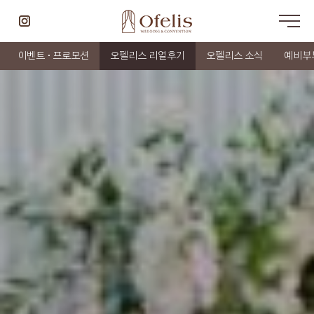
이벤트 · 프로모션
오펠리스 리얼후기
오펠리스 소식
예비부