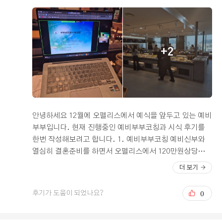
개인적인 입맛 이지만..튀김이 먹고싶었지만 떡볶이가 없
어 먼가 끌리지 않아 튀김들은 손도 안되게 되더라구요 갈
비는 너무 일찍 구워두고 찬데 진열해두어서 질겨지고.. 초
밥은 밥이 떡진...?ㅎㅎㅎ 아쉬운 마음이 들어 음식에 대
+2
한평을 솔직하게 적었구요. 충분히 개선될수 있다고 생각
이 듭니다!!ㅎㅎ 물론 다른음식들 맛있습니다!! 도가니탕
국수 한식메뉴들 맛있습니다~ 다들 같은 마음이겠지만, 많
은 손님들을 초대하고 중요한 자리입니다 최선을 다해서
모두가 만족할만한 오펠리스가 되었으면 좋겠네요
안녕하세요 12월에 오펠리스에서 예식을 앞두고 있는 예비
부부입니다. 현재 진행중인 예비부부코칭과 시식 후기를
한번 작성해보려고 합니다. 1. 예비부부코칭 예비신부와
열심히 결혼준비를 하면서 오펠리스에서 120만원상당의
예비부부코칭과정을 지원해준다고 하여 신청해보았습니
더 보기
다. 총 3회중 2회만 진행된 상태지만 만족합니다. 진행하
면서 자연스럽게 갈등해결방법이나 가족들에 대해서 자연
0
후기가 도움이 되었나요?
스럽게 얘기할 수 있는 자리가 만들어지고 서로에 대해서
도 잘 알 수 있게 되었습니다. 또 후반부에는 비전이나 사