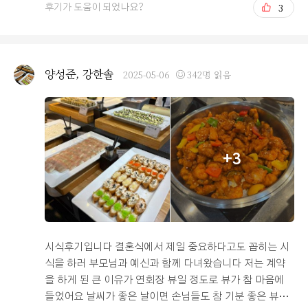
3
후기가 도움이 되었나요?
은 홀을 찾고 있었는데, 조명을 밝게도 어둡게도 세팅이 가
능한 점도 장점인 것 같아요~ 무엇보다 저는 개인적으로
예식장과 연회장이 같은 층에 있다는 점이 아주 마음에 들
었습니다! 식 보고 나서 계단이나 엘리베이터로 연회장 이
양성준, 강한솔
2025-05-06
342명 읽음
동하면 좀 귀찮고 번거로운 거 다들 아시잖아요 ㅠㅠ 오펠
리스는 단독홀인데다가 예식장에서 복도만 건너가면 바로
연회장이기 때문에 동선이 매우 편리합니다! 탈의실이나
메이크업실은 한 층 위에 위치해 있기 때문에 하객들과 마
주칠 일이 없어서 혼주분들이 대기하시기에도 편할 것 같
+3
고요. ㅎㅎ 여러모로 합리적인 선택이었어요 추천합니다!
시식후기입니다 결혼식에서 제일 중요하다고도 꼽히는 시
식을 하러 부모님과 예신과 함께 다녀왔습니다 저는 계약
을 하게 된 큰 이유가 연회장 뷰일 정도로 뷰가 참 마음에
들었어요 날씨가 좋은 날이면 손님들도 참 기분 좋은 뷰를