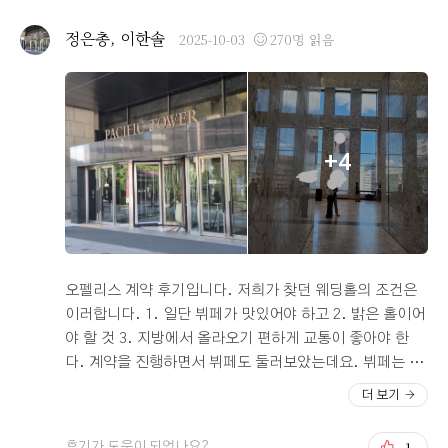
명같은 생각도 못해본 부분에 대한 내용도 있어 인생전반
적으로 도움이 될 코칭이었습니다. 코칭 내용도 내용이지
정은총, 이한솔
2025-10-03
270명 읽음
만 함께 코칭을 한다는 것 자체가 큰 의미가 있는것 같더라
구요. 코칭 할까말까 고민 있으신 예비부부분들 고민말고
신청해보시기 바랍니다. 2. 시식후기 예식 약 50일전이라
장인어른 장모님 모시고 예식장 식사 시식을 했습니다. 음
식 맛은 두말할 필요가 없고 예약전 투어할 때도 느꼈지만
+4
바깥뷰가 너무 좋습니다. 그리고 맘에 들었던건 시식 후 칭
찬할 점과 개선할 점을 별도로 조사하시더라구요. 오펠리
스가 의견반영을 잘한다고 얘기가 많이 돌긴하지만 이런
디테일한 부분들에서도 의견 수렴하려는 게 더 믿고 예식
진행할 수 있게 됐습니다. 덕분에 장인 장모님도 만족하시
고 맛있게 식사했습니다. ^^ 저희 본 예식도 잘 부탁드리겠
오펠리스 계약 후기입니다. 저희가 찾던 웨딩홀의 조건은
습니다.
이러합니다. 1. 일단 뷔페가 맛있어야 하고 2. 밝은 홀이어
야 할 것 3. 지방에서 올라오기 편하게 교통이 좋아야 한
다. 계약을 진행하면서 뷔페도 둘러보았는데요. 뷔페는 구
성이 괜찮아 보이더라구요. 먹어보진 않았지만 일단 합격.
더 보기
교통은 서울역에서 먼 거리가 아니여서 기차 타고 오면 괜
찮을 것 같다는 생각이 들었습니다. 주차도 마찬가지로 주
1
후기가 도움이 되었나요?