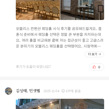
어 매우 만족하며 시식을 하고 왔답니다. 하객분들이 모두
만족하실 구성이었어요^^! 연어회와 방어회, 전복 등 너무
맛있는 해산물류들, 깐풍기와 크림새우 등 맛있는 중식류
들 등 모든 메뉴들이 하나 하나 다 정성스럽고 신선한 맛,
그리고 깔끔한 맛이었습니다. 후식도 매우 만족스러웠어
오펠리스 컨벤션 웨딩홀 시식 후기를 공유해드릴게요. 결
요. 케이크종류도 진짜 다 맛있었습니다!! 또 가서 먹는다
혼식 준비에서 웨딩홀 선택은 정말 큰 부분을 차지하는데
면 집중 공략할거에요ㅎㅎ
요. 여러 홀을 비교해본 끝에 저는 접근성이 좋고 고급스러
운 분위기의 오펠리스 웨딩홀을 선택했어요. 시청역에서
도보 5분 거리에 있어 교통도 편리하답니다. 올해 8월 새로
더 보기
리모델링이 완료된 오펠리스는 고급스러운 조명과 대리석
바닥, 샹들리에가 어우러져 한층 세련된 느낌이었어요. 버
0
후기가 도움이 되었나요?
진로드 조명 조절이 가능해서 실제 예식 때 은은한 연출도
가능하다고 하더라고요. 좌석 간격도 넉넉해 하객분들이
이동하기 편할 것 같았어요. 신부대기실도 밝은 화이트 톤
에 골드 포인트가 어우러져 한층 아늑하고 고급스러웠답니
김성태, 민샛별
2025-11-04
139명 읽음
다. 시식은 결혼식 약 한 달 반 전에 진행됐어요. 신랑신부
포함 총 여섯 명까지 무료 시식이 가능해 가족들과 함께 다
녀왔답니다. 전용 뷔페홀에서 진행됐는데, 깔끔한 테이블