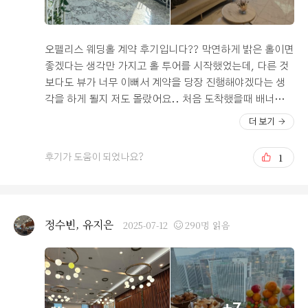
높은 층고에서 오는 개방감, 뛰어난 교통 편의성, 그리고
효율적인 내부 동선까지 모두 갖춘 곳이라 결혼식을 준비
하는 예비부부들에게 충분히 매력적인 선택지가 될 것 같
오펠리스 웨딩홀 계약 후기입니다?? 막연하게 밝은 홀이면
습니다.
좋겠다는 생각만 가지고 홀 투어를 시작했었는데, 다른 것
보다도 뷰가 너무 이뻐서 계약을 당장 진행해야겠다는 생
각을 하게 될지 저도 몰랐어요.. 처음 도착했을때 배너가
걸리는 통장이 주는 개방감이 우선 너무 좋아요 보통 웨딩
더 보기
홀은 창이 크게 없어 답답함이 많은데 그런 점이 없다는 게
너무 좋았고, 그 덕에 웅장함이 더해졌어요?? 또 아무래도
1
후기가 도움이 되었나요?
식장을 찾아주시는 하객분들은 식도 중요하지만 맛있는 식
사/ 좋은 장소가 중요할텐데 오펠리스 웨딩홀은 한번 다녀
왔어도 식사하는 곳에 장소가 너무 기억에 남을 만큼 멋지
고 좋았어요? 웨딩홀은 밝은 분위기에 까만 천장이 조금 아
정수빈, 유지은
2025-07-12
290명 읽음
쉬움으로 남았었는데 이 또한 이번에 리모델링으로 하얀
천장이 된다는 점… 따끈따끈 더 취향에 맞게 새로 리모델
링 된 곳에서 식 진행한다는 생각에 조금 설렙니다??