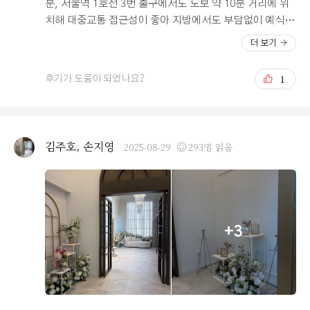
분, 서울역 1호선 3번 출구에서도 도보 약 10분 거리에 위
치해 대중교통 접근성이 좋아 지방에서도 부담없이 예식을
보러 올 수 있고, 건물 1층에도 여러 카페가 있어 결혼식 전
더 보기
후 대기모임 등의 공간으로 활용하기 좋을 거 같아요. 웨딩
홀 건물은 사무실이 밀집 돼 있어 주말에 한적하고, 엘리베
1
후기가 도움이 되었나요?
이터도 4대라 많은 하객 동선에도 혼잡하지 않을거 같아 불
편함을 덜어 낼 수 있을 거 같아요. 또 건물 고층에 위치하
고 있어 넓고 탁 트인 전망이 인상적이었어요. 로비는 층고
가 높아 더 넓은 공간으로 느껴져 답답함이 덜 할 뿐더러 리
김주호, 손지영
2025-08-29
293명 읽음
뉴얼 된 인테리어 또한 깔끔하고 군더더기 없는 공간이었
어요. 웨딩홀과 연회장 모두 통창 설계로 서울 도심의 멋진
전망을 감상하기에 좋을 듯 합니다. 신부대기실은 여태 방
문해 본 웨딩홀 통틀어 제일 넓직했어요. 예식을 기다리면
서 신부친구들과 지인, 가족분들이 충분히 계실 수 있는 공
+3
간이고 꽃장식도 화려해 사진촬영 하기 좋을 듯 하더라고
요. 그리고 제일 중요한 연회장은 홀과 같은 층에 있어 이
동이 편했고 장소를 찾아 우왕좌왕 할 일이 없을 거 같았어
요. 시식결과 음식종류와 가짓수도 많고 어느 하나 뒤쳐지
는 항목이 없었어요. 같이 방문한 부모님과 예비시부모님