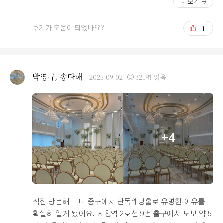
더 보기
원 모두 그 쪽의 웨딩홀보다 오펠리스 웨딩홀의 뷔페가 괜
는 위치가 딱 좋아서 계약하게되었어요! 대부분 오펠리스
찮다고 그러더라구요. 물론 저도 같은 의견입니다. 제가 기
를 선택하시는 예비부부님들이 많다고 생각해요! 그리고 2
1
후기가 도움이 되었나요?
억력이 없어서 대충 생각나는 대로 쓰자면! 오펠리스 웨딩
5.8. 새롭게 리뉴얼도해서 좀더 핑크핑크하고 더 밝아진
홀은 어르신들이 좋아하는 음식으로 구성이 되어있습니다.
홀로 새단장해서 너무 더 마음에듭니다!ㅎㅎ 저는 참고로
다양한 한식 메뉴가 많더라구요. 그리고 연회장의 뷰가 아
조감도도 나오지 않았을 때, 예랑이가 위치 / 연회장뷰 / 밥
주 예뻐요. 마침 갔던 날이 맑아서 더 그랬네요. 사실 그래
펠리스라는 후기에 ㅎㅎ 바로 결정하게 되었는데요! 이후
박영규, 송다해
2025-09-02
321명 읽음
요. 이미 계약은 했고 시식은 결혼식 한달전쯤 진행하게 되
에 조감도도 나오고 인스타로는 계속해서 리모델링한 홀을
는데 맛이 있든 없든 어쩌겠습니까 이미 계약을 했고 취소
보여주셔서 너무 밝아진것에 만족합니다ㅎㅎ 다들 밝은홀
할 수도 없는데... 그래서 별 기대없이 시식을 하게 되었는
로망이 있으신 분들이 선택하실것같은데 아직 시식을 안했
데 음식이 아주 마음에 들었습니다. 뷔페가 별로면 어쩌나
지만 ! 얼른 리모델링된 오펠리스에가서 시식하고 후기 또
하는 불안함이 사라졌어요. 제가 제일 중요하게 생각하는
남기고 싶어요~ ㅎㅎㅎ잘모르는게 많아서 상담실장님께
+4
건 음식이거든요. 최소한 여기 뷔페 별로라는 소리는 절대
많은 질문드렸었는데 언제나 친절하시고 잘응대해주셔서
들을 일 없을 것 같아요.
감사했어요~ㅎㅎ 이제 곧 결혼식하면 큰 숙제같은일이 끝
나는데 ㅎㅎ 한편으론 시원섭섭할것같아요ㅎㅎ 네이버 저
의 블로그에도 후기 남겼어서 관심있으신 분들은 블로그로
도 후기보러 오셔요~~ㅎㅎ 감사합니다! https://m.blog.
naver.com/ddw2451/223996465951
직접 방문해 보니 중구에서 단독웨딩홀로 유명한 이유를
확실히 알게 됐어요. 시청역 2호선 9번 출구에서 도보 약 5