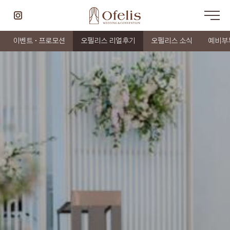
이벤트 · 프로모션
오펠리스 리얼후기
오펠리스 소식
예비부