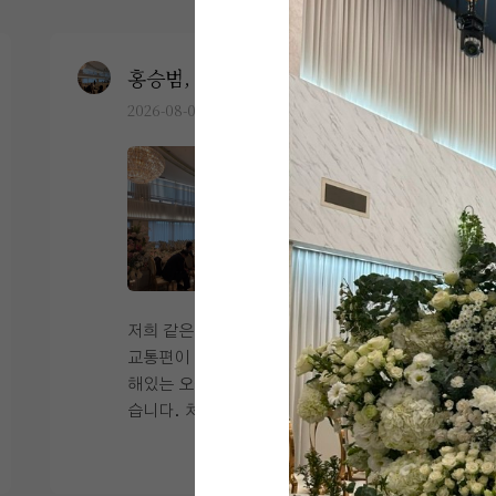
홍승범, 연지윤
0
2026-08-03
16명 읽음
+6
저희 같은 경우에는 지방 하객 분들이 많아
교통편이 중요한지라 서울역 주변에 위치
해있는 오펠리스 웨딩홀을 찾아가게 되었
습니다. 처음 찾아갔을 때 식장이 20층이
라고 해서 올라오는데 힘들면 어떡하나 라
더 보기
는 걱정도 있었는데 신식 전용 엘레베이터
가 따로 있었고 속도도 빨라서 그 부분에