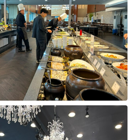
비부부코칭
w