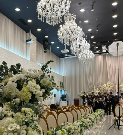
주원국, 임다미
0
2026-08-03
17명 읽음
+6
서울에서 교통이 편리한 예식장을 찾는 것
이 가장 중요한 조건이었습니다. 저희뿐만
아니라 지방에서 오시는 하객분들도 많은
편이라 KTX나 대중교통으로 이동하기 편
한 위치를 우선적으로 고려했는데, 오펠리
더 보기
스는 접근성이 정말 뛰어나 만족스러웠습
니다. 주차도 300대 이상 가능하고 이용