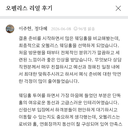
오펠리스 리얼 후기
이벤트 · 프로모션
오펠리스 리얼후기
오펠리스 소식
예비부
이주헌, 정다혜
2026-06-08
96명 읽음
결혼 준비를 시작하면서 많은 웨딩홀을 비교해봤는데,
최종적으로 오펠리스 웨딩홀을 선택하게 되었습니다.
처음 방문했을 때부터 전체적인 분위기가 깔끔하고 세
련된 느낌이라 좋은 인상을 받았습니다. 무엇보다 상담
직원분께서 매우 친절하시고 예산과 정해진 일정 내에
서 최대한 맞춰주시려고 하셔서 예식 준비에 대한 막연
한 걱정이 많이 줄어들었습니다.
웨딩홀 투어를 하면서 가장 마음에 들었던 부분은 단독
홀의 여유로운 동선과 고급스러운 인테리어였습니다.
신랑신부 입장에서 하객분들이 편안하게 대기하시고
이동할 수 있는지도 중요하게 생각했는데, 오펠리스는
로비와 홀, 연회장까지 동선이 잘 구성되어 있어 만족스