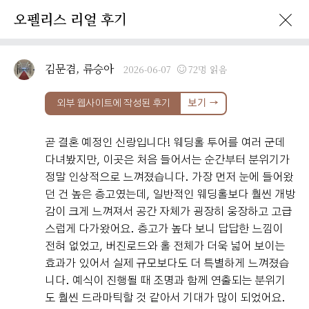
오펠리스 리얼 후기
이벤트 · 프로모션
오펠리스 리얼후기
오펠리스 소식
예비부
김문겸, 류승아
2026-06-07
72명 읽음
외부 웹사이트에 작성된 후기
보기 →
곧 결혼 예정인 신랑입니다! 웨딩홀 투어를 여러 군데
다녀봤지만, 이곳은 처음 들어서는 순간부터 분위기가
정말 인상적으로 느껴졌습니다. 가장 먼저 눈에 들어왔
던 건 높은 층고였는데, 일반적인 웨딩홀보다 훨씬 개방
감이 크게 느껴져서 공간 자체가 굉장히 웅장하고 고급
스럽게 다가왔어요. 층고가 높다 보니 답답한 느낌이
전혀 없었고, 버진로드와 홀 전체가 더욱 넓어 보이는
효과가 있어서 실제 규모보다도 더 특별하게 느껴졌습
니다. 예식이 진행될 때 조명과 함께 연출되는 분위기
도 훨씬 드라마틱할 것 같아서 기대가 많이 되었어요.