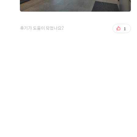
결혼 준비를 하면서 가장 중요하게 생각했던 것은 교통, 식
사, 그리고 예식 분위기였습니다. 웨딩투어 당일에 첫번째
1
후기가 도움이 되었나요?
로 상암에 있는 월드컵 컨벤션을 가서 상담을 진행했고 두
번째는 시청역에 위치한 오펠리스 웨딩컨벤션을 방문해 상
담을 진행했습니다 계약은 오펠리스로 했기 때문에 오펠리
더 보기
스 관련해서 직접 경험한 후기를 남겨보려고 합니다. 오펠
리스 웨딩홀은 퍼시픽타워 20층에 있습니다 상담후기 오펠
0
후기가 도움이 되었나요?
리스 웨딩컨벤션은 시청역과 서울역 모두에서 접근성이 좋
아 하객들이 방문하기 편한 위치라는 점이 가장 먼저 마음
에 들었습니다. 저희도 당일에 지하철을 타고 움직였기 때
문에 하객들이 오면 어떻게 올지 생각하며 동선을 그려봤
홍승범, 연지윤
2026-08-03
32명 읽음
고 1, 2호선이 같이 있는 위치에 서울 중심지라 접근성이
나쁘지 않다고 생각했습니다 엘레베이터를 내리자마자 큰
배너가 먼저 보이고 신랑신부 사진이 하객들을 맞이하는
느낌인데 단독홀이라 이런게 가능한가 싶었습니다 상담은
예약 시간에 맞춰 진행됐고, 담당 직원분이 예식 진행 방식
+6
부터 비용 구성, 계약 시 포함 사항까지 하나하나 자세하게