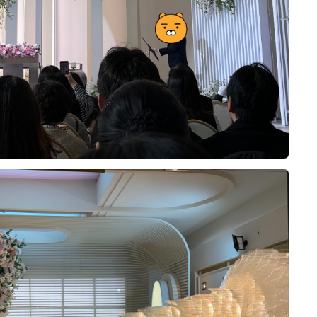
주원국, 임다미
0
2026-08-03
17명 읽음
+6
서울에서 교통이 편리한 예식장을 찾는 것
이 가장 중요한 조건이었습니다. 저희뿐만
아니라 지방에서 오시는 하객분들도 많은
편이라 KTX나 대중교통으로 이동하기 편
한 위치를 우선적으로 고려했는데, 오펠리
더 보기
스는 접근성이 정말 뛰어나 만족스러웠습
니다. 주차도 300대 이상 가능하고 이용