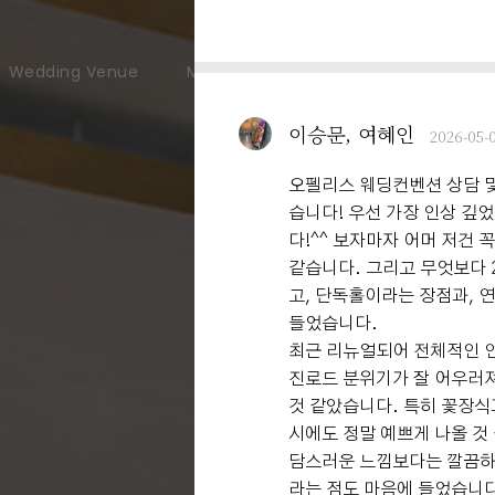
Wedding Venue
Meeting & Party
User Guide
이승문, 여혜인
2026-05-
오펠리스 웨딩컨벤션 상담 
습니다! 우선 가장 인상 
다!^^ 보자마자 어머 저건 
같습니다. 그리고 무엇보다 
고, 단독홀이라는 장점과, 
들었습니다.
최근 리뉴얼되어 전체적인 
진로드 분위기가 잘 어우러져
것 같았습니다. 특히 꽃장식
시에도 정말 예쁘게 나올 것
담스러운 느낌보다는 깔끔하
라는 점도 마음에 들었습니다