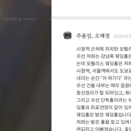
Wedding Venue
Meeting & Party
User Guide
주용성, 오혜정
2026-03-
시청역 근처에 위치한 오펠
우선 저희는 강남쪽 웨딩홀은
는데 오펠리스 웨딩홀은 저희
시청역, 서울역에서도 도보로
내리는 순간 '아 여기다' 라
우선 건물 내부는 매우 깔끔
동선정리가 잘 되어있고, 
그리고 우선 단독홀이라는 부
딩홀과 피로연장이 같이 있
웨딩홀은 밝은 웨딩홀입니다
저희는 밝은 홀을 찾고 있어
련되지고 이뻐졌습니다. 꽃