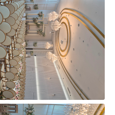
비부부코칭
w