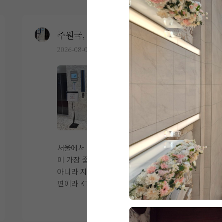
주원국, 임다미
0
2026-08-03
15명 읽음
+6
서울에서 교통이 편리한 예식장을 찾는 것
이 가장 중요한 조건이었습니다. 저희뿐만
아니라 지방에서 오시는 하객분들도 많은
편이라 KTX나 대중교통으로 이동하기 편
한 위치를 우선적으로 고려했는데, 오펠리
더 보기
스는 접근성이 정말 뛰어나 만족스러웠습
니다. 주차도 300대 이상 가능하고 이용