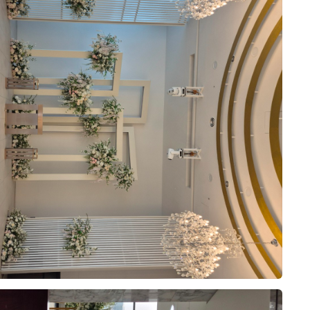
이진영, 박현진
0
2026-08-02
12명 읽음
+4
결혼 준비를 본격적으로 시작하면서 서울
및 수도권의 여러 웨딩홀 투어를 다녀왔습
니다. 하객 동선부터 홀 분위기, 식사까지
종합적으로 고려해야 할 요소가 많아 고민
이 길어졌지만, 최종적으로 저희가 생각했
더 보기
던 조건에 가장 부합하는 오펠리스 웨딩홀
로 계약을 완료했습니다. 투어를 하며 느