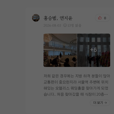
홍승범, 연지윤
0
2026-08-03
13명 읽음
+6
저희 같은 경우에는 지방 하객 분들이 많아
교통편이 중요한지라 서울역 주변에 위치
해있는 오펠리스 웨딩홀을 찾아가게 되었
습니다. 처음 찾아갔을 때 식장이 20층이
라고 해서 올라오는데 힘들면 어떡하나 라
더 보기
는 걱정도 있었는데 신식 전용 엘레베이터
가 따로 있었고 속도도 빨라서 그 부분에