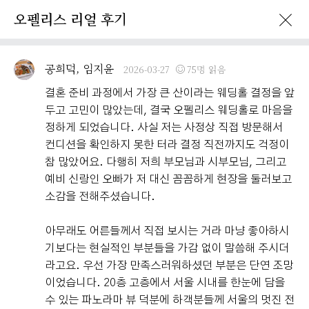
오펠리스 리얼 후기
이벤트 · 프로모션
오펠리스 리얼후기
오펠리스 소식
예비부
공희덕, 임지윤
2026-03-27
75명 읽음
결혼 준비 과정에서 가장 큰 산이라는 웨딩홀 결정을 앞
두고 고민이 많았는데, 결국 오펠리스 웨딩홀로 마음을
정하게 되었습니다. 사실 저는 사정상 직접 방문해서
컨디션을 확인하지 못한 터라 결정 직전까지도 걱정이
참 많았어요. 다행히 저희 부모님과 시부모님, 그리고
예비 신랑인 오빠가 저 대신 꼼꼼하게 현장을 둘러보고
소감을 전해주셨습니다.
아무래도 어른들께서 직접 보시는 거라 마냥 좋아하시
기보다는 현실적인 부분들을 가감 없이 말씀해 주시더
라고요. 우선 가장 만족스러워하셨던 부분은 단연 조망
이었습니다. 20층 고층에서 서울 시내를 한눈에 담을
수 있는 파노라마 뷰 덕분에 하객분들께 서울의 멋진 전