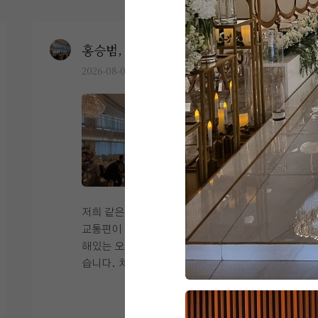
홍승범, 연지윤
0
2026-08-03
26명 읽음
+6
저희 같은 경우에는 지방 하객 분들이 많아
교통편이 중요한지라 서울역 주변에 위치
해있는 오펠리스 웨딩홀을 찾아가게 되었
습니다. 처음 찾아갔을 때 식장이 20층이
라고 해서 올라오는데 힘들면 어떡하나 라
더 보기
는 걱정도 있었는데 신식 전용 엘레베이터
가 따로 있었고 속도도 빨라서 그 부분에