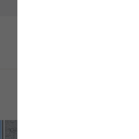
신부대기실
로비라운지
웨딩피로연
Ot