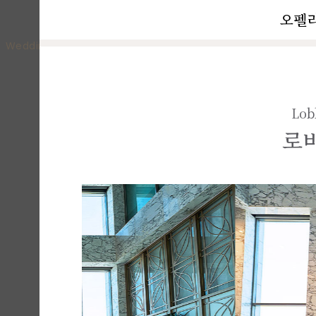
오펠
Wedding Venue
Meeting & Party
User Guide
Lob
로