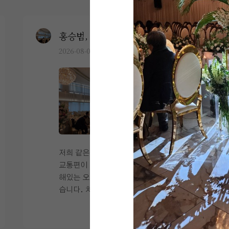
홍승범, 연지윤
0
2026-08-03
34명 읽음
+6
저희 같은 경우에는 지방 하객 분들이 많아
교통편이 중요한지라 서울역 주변에 위치
해있는 오펠리스 웨딩홀을 찾아가게 되었
습니다. 처음 찾아갔을 때 식장이 20층이
라고 해서 올라오는데 힘들면 어떡하나 라
더 보기
는 걱정도 있었는데 신식 전용 엘레베이터
가 따로 있었고 속도도 빨라서 그 부분에