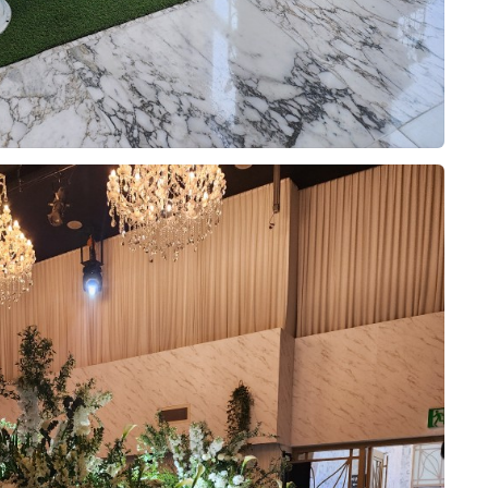
비부부코칭
w