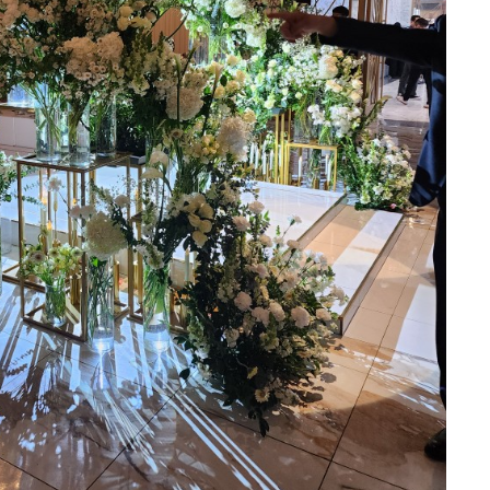
주원국, 임다미
0
2026-08-03
28명 읽음
+6
서울에서 교통이 편리한 예식장을 찾는 것
이 가장 중요한 조건이었습니다. 저희뿐만
아니라 지방에서 오시는 하객분들도 많은
편이라 KTX나 대중교통으로 이동하기 편
한 위치를 우선적으로 고려했는데, 오펠리
더 보기
스는 접근성이 정말 뛰어나 만족스러웠습
니다. 주차도 300대 이상 가능하고 이용